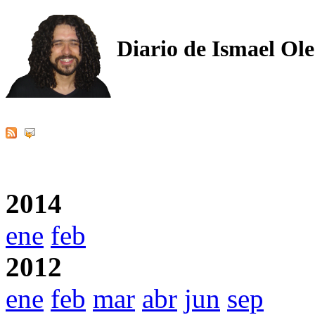
Diario de Ismael Ol
2014
ene
feb
2012
ene
feb
mar
abr
jun
sep