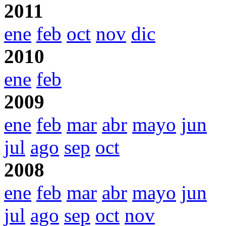
2011
ene
feb
oct
nov
dic
2010
ene
feb
2009
ene
feb
mar
abr
mayo
jun
jul
ago
sep
oct
2008
ene
feb
mar
abr
mayo
jun
jul
ago
sep
oct
nov