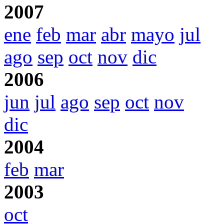
2007
ene
feb
mar
abr
mayo
jul
ago
sep
oct
nov
dic
2006
jun
jul
ago
sep
oct
nov
dic
2004
feb
mar
2003
oct