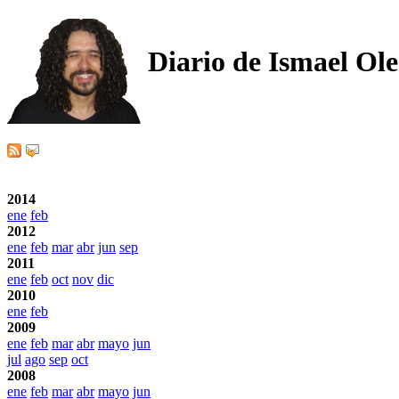
Diario de Ismael Ol
2014
ene
feb
2012
ene
feb
mar
abr
jun
sep
2011
ene
feb
oct
nov
dic
2010
ene
feb
2009
ene
feb
mar
abr
mayo
jun
jul
ago
sep
oct
2008
ene
feb
mar
abr
mayo
jun