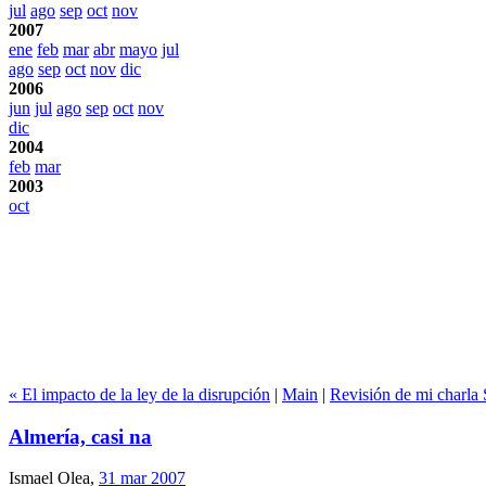
jul
ago
sep
oct
nov
2007
ene
feb
mar
abr
mayo
jul
ago
sep
oct
nov
dic
2006
jun
jul
ago
sep
oct
nov
dic
2004
feb
mar
2003
oct
All entries
« El impacto de la ley de la disrupción
|
Main
|
Revisión de mi charl
Almería, casi na
Ismael Olea,
31 mar 2007