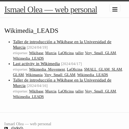
Ismael Olea — web personal
Wikimedia_LEADS
Taller de introducción a Wikibase en la Universidad de
Murcia
[2024/04/19]
etiquetas:
Wikibase
,
Murcia
,
LaOficina
,
taller
,
Very_Small_GLAM
,
Wikimedia_LEADS
Last activity in Wikimedia
[2024/04/17]
etiquetas:
Wikimedia_Movement
,
LaOficina
,
SMALL_GLAM_SLAM
,
GLAM
,
Wikimania
,
Very_Small_GLAM
,
Wikimedia_LEADS
Taller de introducción a Wikibase en la Universidad de
Murcia
[2024/04/16]
etiquetas:
Wikibase
,
Murcia
,
LaOficina
,
taller
,
Very_Small_GLAM
,
Wikimedia_LEADS
Ismael Olea — web personal