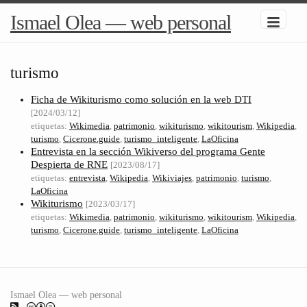
Ismael Olea — web personal
turismo
Ficha de Wikiturismo como solución en la web DTI
[2024/03/12]
etiquetas:
Wikimedia
,
patrimonio
,
wikiturismo
,
wikitourism
,
Wikipedia
,
turismo
,
Cicerone.guide
,
turismo_inteligente
,
LaOficina
Entrevista en la sección Wikiverso del programa Gente
Despierta de RNE
[2023/08/17]
etiquetas:
entrevista
,
Wikipedia
,
Wikiviajes
,
patrimonio
,
turismo
,
LaOficina
Wikiturismo
[2023/03/17]
etiquetas:
Wikimedia
,
patrimonio
,
wikiturismo
,
wikitourism
,
Wikipedia
,
turismo
,
Cicerone.guide
,
turismo_inteligente
,
LaOficina
Ismael Olea — web personal