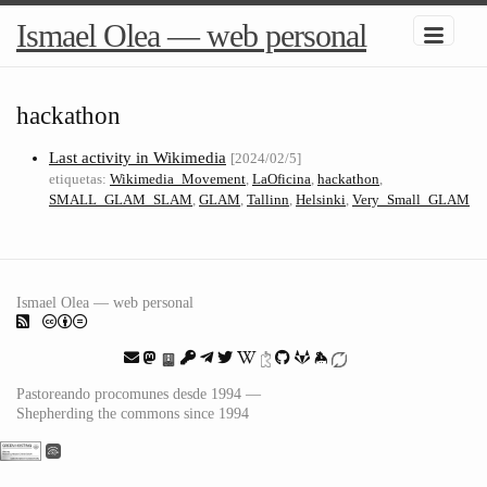
Ismael Olea — web personal
hackathon
Last activity in Wikimedia
[2024/02/5]
etiquetas:
Wikimedia_Movement
,
LaOficina
,
hackathon
,
SMALL_GLAM_SLAM
,
GLAM
,
Tallinn
,
Helsinki
,
Very_Small_GLAM
Ismael Olea — web personal
Pastoreando procomunes desde 1994 —
Shepherding the commons since 1994