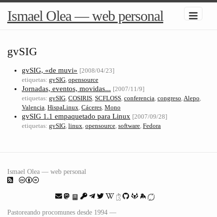
Ismael Olea — web personal
gvSIG
gvSIG, «de muvi»
[2008/04/23]
etiquetas:
gvSIG
,
opensource
Jornadas, eventos, movidas...
[2007/11/9]
etiquetas:
gvSIG
,
COSIRIS
,
SCFLOSS
,
conferencia
,
congreso
,
Alepo
,
Valencia
,
HispaLinux
,
Cáceres
,
Mono
gvSIG 1.1 empaquetado para Linux
[2007/09/28]
etiquetas:
gvSIG
,
linux
,
opensource
,
software
,
Fedora
Ismael Olea — web personal
Pastoreando procomunes desde 1994 —