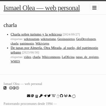
Ismael Olea — web personal
charla
Charla sobre turismo y la wikicosa
[2024/09/27]
etiquetas:
wikitourism
,
wikiturismo
,
Geoinquietos
,
GeoDevelopers
,
charla
,
patrimonio
,
Wikiviajes
De tapas por Almería. Otra Mirada, al suelo, del patrimonio
urbano
[2023/06/30]
etiquetas:
vídeo
,
charla
,
Wikicommons
,
LaOficina
,
tapas_de_registro
,
WMES
Ismael Olea — web personal
Pastoreando procomunes desde 1994 —