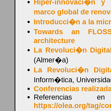
Hiper-innovaci�n y 
marco global de renov
Introducci�n a la mi
Towards an FLOSS 
architecture
La Revoluci�n Digita
(Almer�a)
La Revoluci�n Digit
Inform�tica, Universid
Conferencias realizad
Referencias
https://olea.org/tag/co