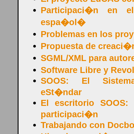
Participaci�n en e
espa�ol�
Problemas en los pro
Propuesta de creaci�
SGML/XML para autor
Software Libre y Revo
SOOS: El Sistema 
eSt�ndar
El escritorio SOOS: 
participaci�n
Trabajando con Docb