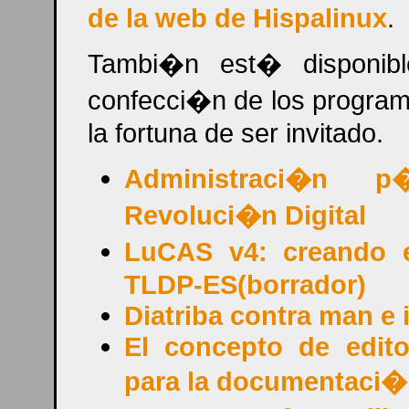
de la web de Hispalinux
.
Tambi�n est� disponi
confecci�n de los program
la fortuna de ser invitado.
Administraci�n p
Revoluci�n Digital
LuCAS v4: creando e
TLDP-ES(borrador)
Diatriba contra man e 
El concepto de editori
para la documentaci�n