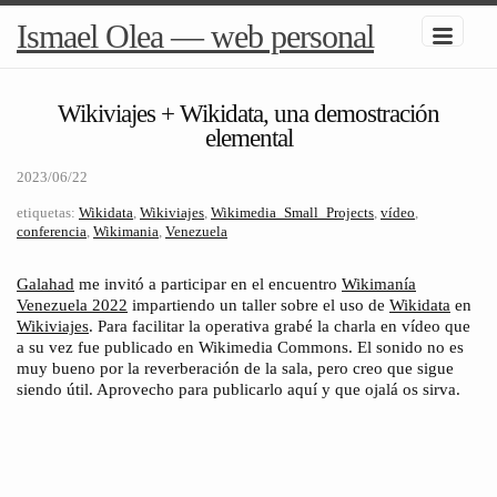
Ismael Olea — web personal
Wikiviajes + Wikidata, una demostración
elemental
2023/06/22
etiquetas:
Wikidata
,
Wikiviajes
,
Wikimedia_Small_Projects
,
vídeo
,
conferencia
,
Wikimania
,
Venezuela
Galahad
me invitó a participar en el encuentro
Wikimanía
Venezuela 2022
impartiendo un taller sobre el uso de
Wikidata
en
Wikiviajes
. Para facilitar la operativa grabé la charla en vídeo que
a su vez fue publicado en Wikimedia Commons. El sonido no es
muy bueno por la reverberación de la sala, pero creo que sigue
siendo útil. Aprovecho para publicarlo aquí y que ojalá os sirva.