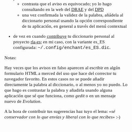
contrasta que el aviso es equivocado; yo lo hago
consultando en la web del
DRAE
y del
DPD
una vez confirmada la validez de la palabra, añádela al
diccionario personal usando la opción correspondiente
de tu aplicación, en general a través del menú contextual
de vez en cuando
contribuye
tu diccionario personal al
proyecto
rla-es
; en mi caso, con la variante es_ES
configurada:
.
~/.config/enchant/es_ES.dic
Notas:
Hay veces que los avisos en falso aparecen al escribir en algún
formulario HTML a merced del uso que hace del corrector tu
navegador favorito. En estos casos no se puede añadir
directamente la palabra al diccionario, o al menos yo no puedo. Lo
que hago es contrastar la palabra y añadirla usando alguna
aplicación que sé que funciona, como
gedit
o en un mensaje
nuevo de
Evolution
.
A la hora de contribuir tus sugerencias haz tuyo el lema: «
sé
conservador con lo que envías y liberal con lo que recibes
» :-)