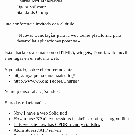
Charles McCathieNevile
Opera Software
Standards Group
una conferencia invitada con el título:
«Nuevas tecnologías para la web como plataforma para
desarrollar aplicaciones potentes»
Esta charla toca temas como HTML5, widgets, Bondi, web móvil
y su lugar en el entorno web.
Y yo añado, sobre el conferenciante:
http://my.opera.com/chaals/blog/
http://www.w3.org/People/Charles/
Yo no pienso faltar. ¡Saludos!
Entradas relacionadas
Now I have a web Solid pod
How to use XPath expressions in shell scripting using xmllint
This website now has GPDR friendly statistics
Atom stores / APP servers